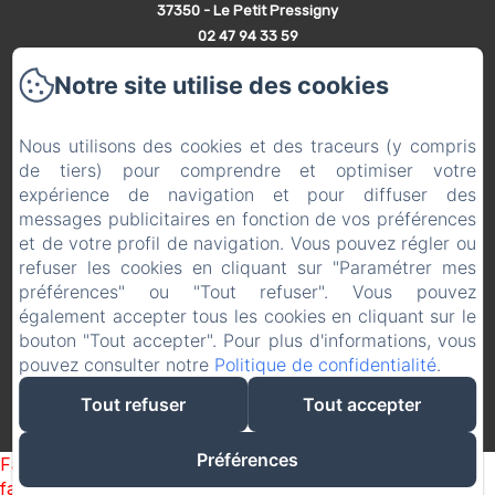
37350 - Le Petit Pressigny
02 47 94 33 59
Contactez nous
Notre site utilise des cookies
Accueil
Le Château
Nous utilisons des cookies et des traceurs (y compris
Les hébergements
de tiers) pour comprendre et optimiser votre
Les Réceptions
expérience de navigation et pour diffuser des
messages publicitaires en fonction de vos préférences
Les Tarifs
et de votre profil de navigation. Vous pouvez régler ou
Les Environs
refuser les cookies en cliquant sur "Paramétrer mes
Contact et Accès
préférences" ou "Tout refuser". Vous pouvez
Partenaires
également accepter tous les cookies en cliquant sur le
bouton "Tout accepter". Pour plus d'informations, vous
pouvez consulter notre
Politique de confidentialité
.
Tout refuser
Tout accepter
EN
FR
Créé par Amenitiz
Préférences
Failed to load BookingEngine/index: Loading chunk 1322
failed. (missing: