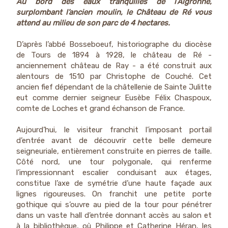
Au bord des eaux tranquilles de l’Aigronne,
surplombant l’ancien moulin, le Château de Ré vous
attend au milieu de son parc de 4 hectares.
D’après l’abbé Bosseboeuf, historiographe du diocèse
de Tours de 1894 à 1928, le château de Ré -
anciennement château de Ray - a été construit aux
alentours de 1510 par Christophe de Couché. Cet
ancien fief dépendant de la châtellenie de Sainte Julitte
eut comme dernier seigneur Eusèbe Félix Chaspoux,
comte de Loches et grand échanson de France.
Aujourd’hui, le visiteur franchit l’imposant portail
d’entrée avant de découvrir cette belle demeure
seigneuriale, entièrement construite en pierres de taille.
Côté nord, une tour polygonale, qui renferme
l’impressionnant escalier conduisant aux étages,
constitue l’axe de symétrie d’une haute façade aux
lignes rigoureuses. On franchit une petite porte
gothique qui s’ouvre au pied de la tour pour pénétrer
dans un vaste hall d’entrée donnant accès au salon et
à la bibliothèque, où Philippe et Catherine Héran, les