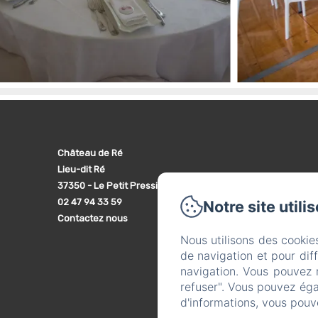
Château de Ré
Lieu-dit Ré
37350 - Le Petit Pressigny
02 47 94 33 59
Notre site utili
Contactez nous
Nous utilisons des cookie
de navigation et pour dif
navigation. Vous pouvez 
refuser". Vous pouvez éga
d'informations, vous pouv